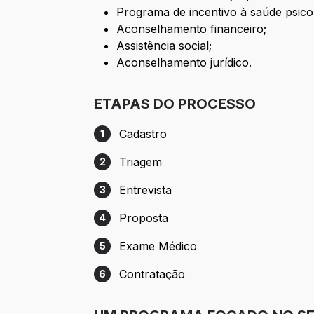
Programa de incentivo à saúde psico
Aconselhamento financeiro;
Assistência social;
Aconselhamento jurídico.
ETAPAS DO PROCESSO
Cadastro
1
Etapa 1: Cadastro
Triagem
2
Etapa 2: Triagem
Entrevista
3
Etapa 3: Entrevista
Proposta
4
Etapa 4: Proposta
Exame Médico
5
Etapa 5: Exame Médico
Contratação
6
Etapa 6: Contratação