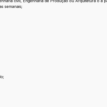
haria civil, Engenharia de Produção ou Arquitetura o a pa
ras semanais;
do;