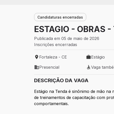
Candidaturas encerradas
ESTAGIO - OBRAS -
Publicada em 05 de maio de 2026
Inscrições encerradas
Fortaleza - CE
Estágio
Local de trabalho: Fortaleza - CE
Tipo de vaga: 
Presencial
Vaga tamb
Modelo de trabalho: Presencial
Vaga também 
DESCRIÇÃO DA VAGA
Estágio na Tenda é sinônimo de mão na m
de treinamentos de capacitação com profi
comportamentais.