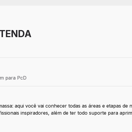
 TENDA
Estágio
ém para PcD
para PcD
assa: aqui você vai conhecer todas as áreas e etapas de n
ssionais inspiradores, além de ter todo suporte para apri